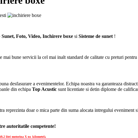
riere boxe
e
Sunet, Foto, Video, Inchirere boxe
si
Sisteme de sunet
!
cele mai bune servicii la cel mai inalt standard de calitate cu preturi pent
buna desfasurare a evenimentelor. Echipa noastra va garanteaza distrac
soanle din echipa
Top Acustic
sunt licentiate si detin diplome de califica
 reprezinta doar o mica parte din suma alocata intregului eveniment si
re autoritatile competente!
0,2 litri motorina X nr. kilometri).