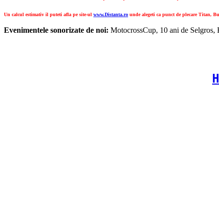
Un calcul estimativ il puteti afla pe site-ul
www.Distanta.ro
unde alegeti ca punct de plecare Titan, Bu
Evenimentele sonorizate de noi:
MotocrossCup, 10 ani de Selgros, R