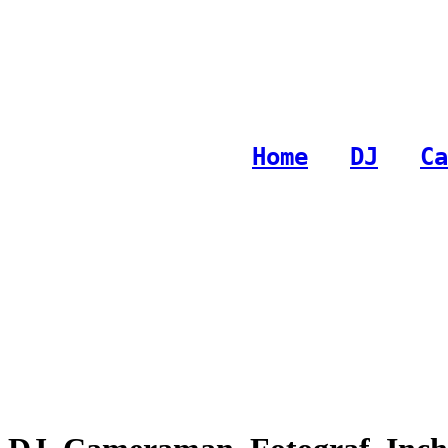
Copyright © 2008 - 2013 Top Acustic Romania
XML
|
HTML
| SEO
Home
-
DJ
-
Ca