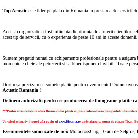
Top Acustic
este lider pe piata din Romania in prestarea de servicii d
Aceasta organizatie a fost infiintata din dorinta de a oferii clientilor 
acest tip de servicii, cu o experienta de peste 10 ani in aceste domenii.
Suntem pregatiti numai cu echipamente profesionale pentru a asigura 
momentele cheie ale petrecerii si sa binedispunem invitatii. Toate per
Dorim sa precizam ca sumele platite pentru evenimentul Dumneavoastra
Acustic Romania
!
Detinem autorizatii pentru reproducerea de fonograme platite cat
***Pentru evenimentele in afara Bucurestiului platiti in plus contravaloarea transportului dus-intors (
Un calcul estimativ il puteti afla pe site-ul
www.Distanta.ro
unde alegeti ca punct de plecare Titan, Bu
Evenimentele sonorizate de noi:
MotocrossCup, 10 ani de Selgros, R