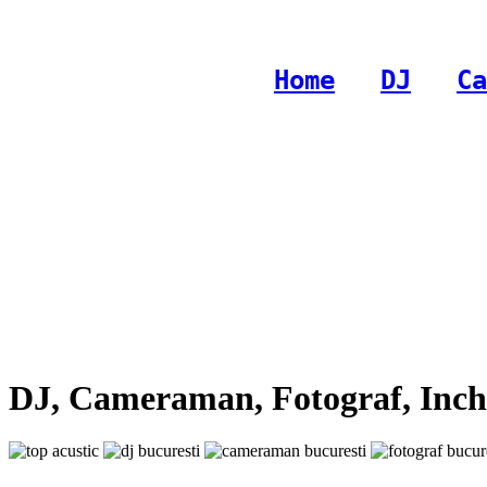
Home
-
DJ
-
Ca
DJ, Cameraman, Fotograf, Inchi