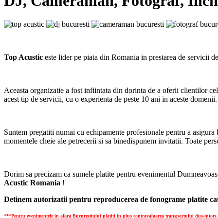
DJ, Cameraman, Fotograf, Inchi
Top Acustic
este lider pe piata din Romania in prestarea de servicii d
Aceasta organizatie a fost infiintata din dorinta de a oferii clientilor 
acest tip de servicii, cu o experienta de peste 10 ani in aceste domenii.
Suntem pregatiti numai cu echipamente profesionale pentru a asigura 
momentele cheie ale petrecerii si sa binedispunem invitatii. Toate per
Dorim sa precizam ca sumele platite pentru evenimentul Dumneavoastra
Acustic Romania
!
Detinem autorizatii pentru reproducerea de fonograme platite cat
***Pentru evenimentele in afara Bucurestiului platiti in plus contravaloarea transportului dus-intors (