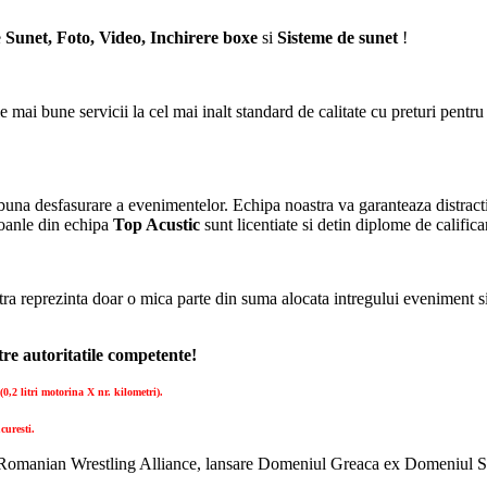
e
Sunet, Foto, Video, Inchirere boxe
si
Sisteme de sunet
!
cele mai bune servicii la cel mai inalt standard de calitate cu preturi pent
buna desfasurare a evenimentelor. Echipa noastra va garanteaza distrac
soanle din echipa
Top Acustic
sunt licentiate si detin diplome de califica
 reprezinta doar o mica parte din suma alocata intregului eveniment si
re autoritatile competente!
0,2 litri motorina X nr. kilometri).
curesti.
omanian Wrestling Alliance, lansare Domeniul Greaca ex Domeniul Seni