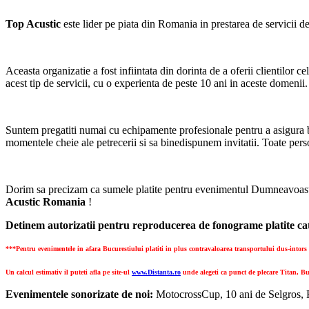
Top Acustic
este lider pe piata din Romania in prestarea de servicii d
Aceasta organizatie a fost infiintata din dorinta de a oferii clientilor 
acest tip de servicii, cu o experienta de peste 10 ani in aceste domenii.
Suntem pregatiti numai cu echipamente profesionale pentru a asigura 
momentele cheie ale petrecerii si sa binedispunem invitatii. Toate per
Dorim sa precizam ca sumele platite pentru evenimentul Dumneavoastra
Acustic Romania
!
Detinem autorizatii pentru reproducerea de fonograme platite cat
***Pentru evenimentele in afara Bucurestiului platiti in plus contravaloarea transportului dus-intors (
Un calcul estimativ il puteti afla pe site-ul
www.Distanta.ro
unde alegeti ca punct de plecare Titan, Bu
Evenimentele sonorizate de noi:
MotocrossCup, 10 ani de Selgros, R