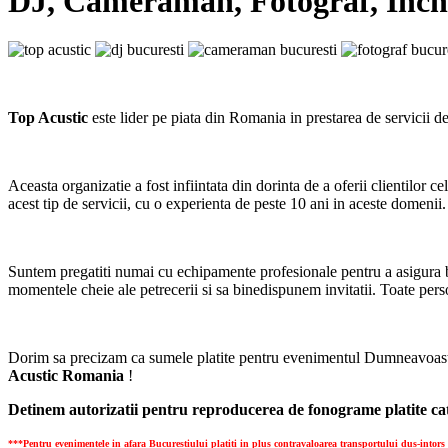
DJ, Cameraman, Fotograf, Inchi
Top Acustic
este lider pe piata din Romania in prestarea de servicii d
Aceasta organizatie a fost infiintata din dorinta de a oferii clientilor 
acest tip de servicii, cu o experienta de peste 10 ani in aceste domenii.
Suntem pregatiti numai cu echipamente profesionale pentru a asigura 
momentele cheie ale petrecerii si sa binedispunem invitatii. Toate per
Dorim sa precizam ca sumele platite pentru evenimentul Dumneavoastra
Acustic Romania
!
Detinem autorizatii pentru reproducerea de fonograme platite cat
***Pentru evenimentele in afara Bucurestiului platiti in plus contravaloarea transportului dus-intors (