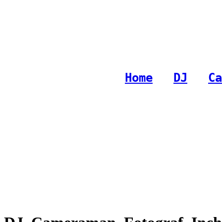
Copyright © 2008 - 2013 Top Acustic Romania
XML
|
HTML
| SEO
Home
-
DJ
-
Ca