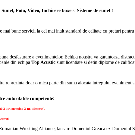
e
Sunet, Foto, Video, Inchirere boxe
si
Sisteme de sunet
!
cele mai bune servicii la cel mai inalt standard de calitate cu preturi pent
buna desfasurare a evenimentelor. Echipa noastra va garanteaza distrac
soanle din echipa
Top Acustic
sunt licentiate si detin diplome de califica
 reprezinta doar o mica parte din suma alocata intregului eveniment si
re autoritatile competente!
0,2 litri motorina X nr. kilometri).
curesti.
omanian Wrestling Alliance, lansare Domeniul Greaca ex Domeniul Seni