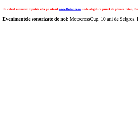
Un calcul estimativ il puteti afla pe site-ul
www.Distanta.ro
unde alegeti ca punct de plecare Titan, Bu
Evenimentele sonorizate de noi:
MotocrossCup, 10 ani de Selgros, R