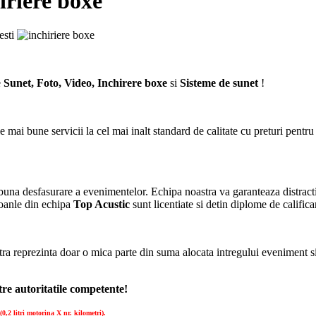
riere boxe
e
Sunet, Foto, Video, Inchirere boxe
si
Sisteme de sunet
!
cele mai bune servicii la cel mai inalt standard de calitate cu preturi pent
buna desfasurare a evenimentelor. Echipa noastra va garanteaza distrac
soanle din echipa
Top Acustic
sunt licentiate si detin diplome de califica
 reprezinta doar o mica parte din suma alocata intregului eveniment si
re autoritatile competente!
0,2 litri motorina X nr. kilometri).