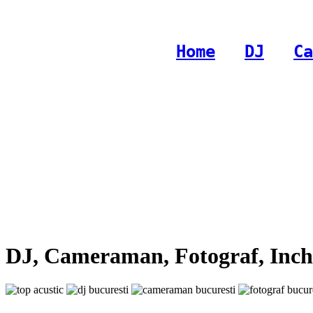
Home
-
DJ
-
Ca
DJ, Cameraman, Fotograf, Inchi