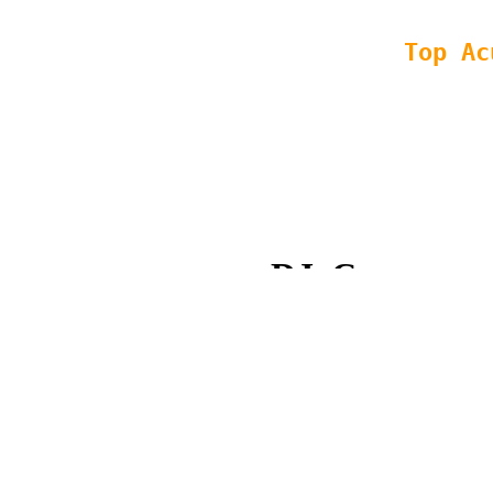
Copyright © 2008 - 2013 Top
XML
|
HTML
| SEO