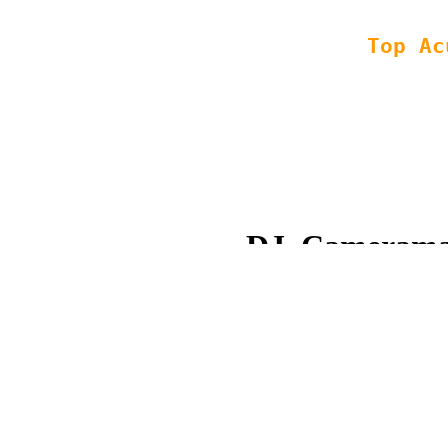
Copyright © 2008 - 2013 Top
XML
|
HTML
| SEO