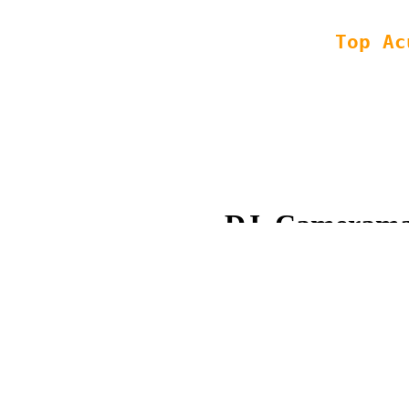
Copyright © 2008 - 2013 Top
XML
|
HTML
| SEO