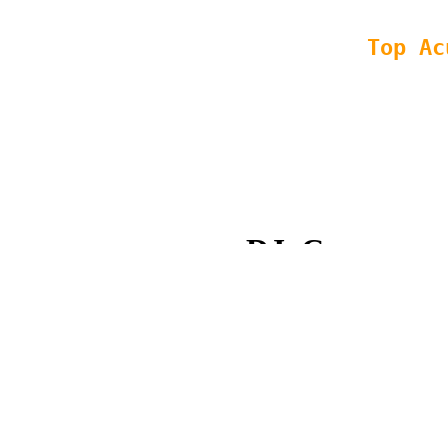
Copyright © 2008 - 2013 Top
XML
|
HTML
| SEO