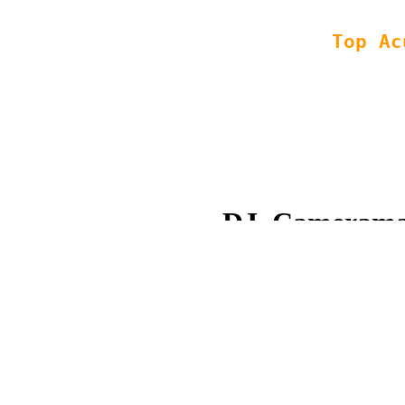
Copyright © 2008 - 2013 Top
XML
|
HTML
| SEO